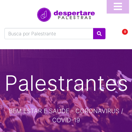
Home
Sobre
0
Blog
Vídeos
Perguntas
Frequentes
Palestrantes
Fale
Conosco
Temas
BEM ESTAR E SAÚDE - CORONAVIRUS /
Palestrantes
COVID-19
Programa
Online