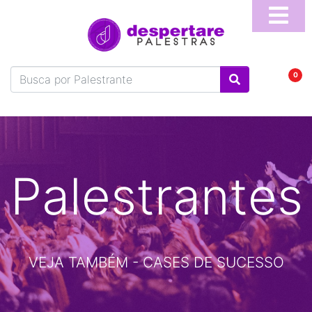
Home
Sobre
0
Blog
Vídeos
Perguntas
Frequentes
Palestrantes
Fale
Conosco
Temas
VEJA TAMBÉM - CASES DE SUCESSO
Palestrantes
Programa
Online