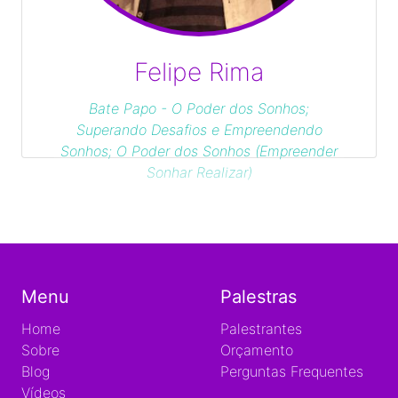
Felipe Rima
Bate Papo - O Poder dos Sonhos;
Superando Desafios e Empreendendo
Sonhos; O Poder dos Sonhos (Empreender
Sonhar Realizar)
Menu
Palestras
Home
Palestrantes
Sobre
Orçamento
Blog
Perguntas Frequentes
Vídeos