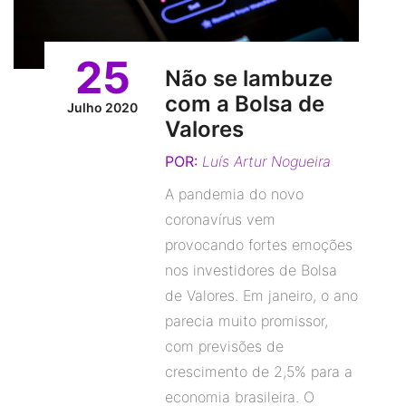
Orçamento
25
Não se lambuze
com a Bolsa de
Julho 2020
Valores
POR:
Luís Artur Nogueira
A pandemia do novo
coronavírus vem
provocando fortes emoções
nos investidores de Bolsa
de Valores. Em janeiro, o ano
parecia muito promissor,
com previsões de
crescimento de 2,5% para a
economia brasileira. O