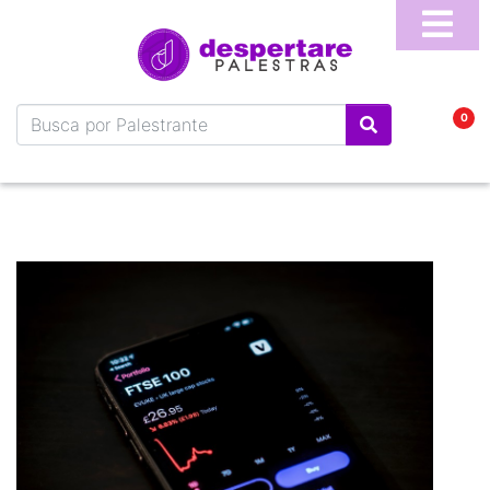
Home
Sobre
0
Blog
Vídeos
Perguntas
Frequentes
Fale
Conosco
Temas
Palestrantes
Programa
Online