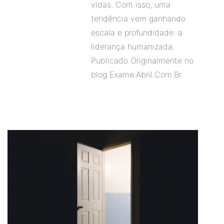
vidas. Com isso, uma
tendência vem ganhando
escala e profundidade: a
liderança humanizada.
Publicado Originalmente no
blog Exame.Abril.Com.Br