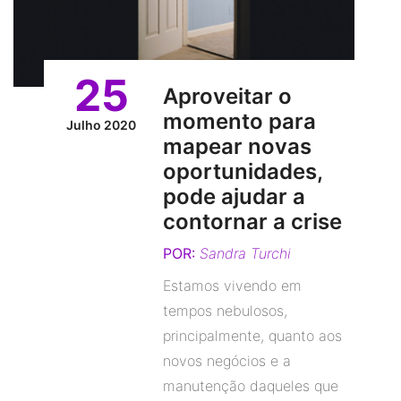
25
Aproveitar o
momento para
Julho 2020
mapear novas
oportunidades,
pode ajudar a
contornar a crise
POR:
Sandra Turchi
Estamos vivendo em
tempos nebulosos,
principalmente, quanto aos
novos negócios e a
manutenção daqueles que