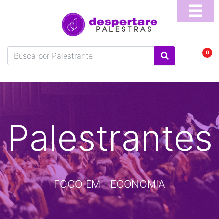
Home
Sobre
0
Blog
Vídeos
Perguntas
Frequentes
Palestrantes
Fale
Conosco
Temas
FOCO EM - ECONOMIA
Palestrantes
Programa
Online