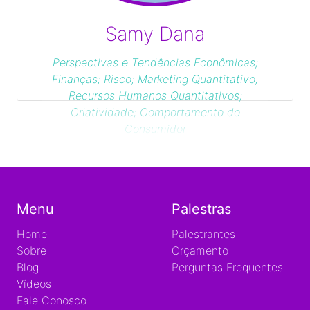
Samy Dana
Perspectivas e Tendências Econômicas;
Finanças; Risco; Marketing Quantitativo;
Recursos Humanos Quantitativos;
Criatividade; Comportamento do
Consumidor
Menu
Palestras
Home
Palestrantes
Sobre
Orçamento
Blog
Perguntas Frequentes
Vídeos
Fale Conosco