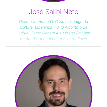
José Salibi Neto
Gestão do Amanhã; O Novo Código da
Cultura; Liderança 4.0; O Algoritmo da
Vitória; Como Construir e Liderar Equipes
de Alta Performance ; A Arte de Fazer
Perguntas Transformadoras;
Empreendedorismo de Alta Performance;
Entendendo Peter F. Drucker; De