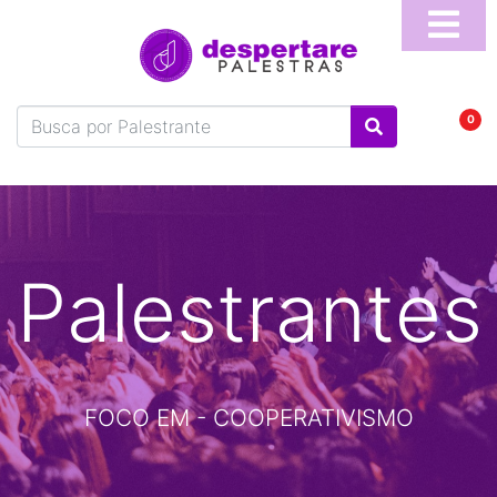
Home
Sobre
0
Blog
Vídeos
Perguntas
Frequentes
Palestrantes
Fale
Conosco
Temas
FOCO EM - COOPERATIVISMO
Palestrantes
Programa
Online