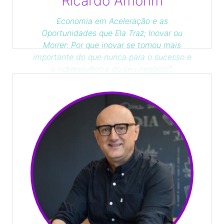
Ricardo Amorim
Economia em Aceleração e as
Oportunidades que Ela Traz; Inovar ou
Morrer: Por que inovar se tornou mais
importante do que nunca para o sucesso e
a sobrevivência do seu negócio?;
Inteligência artificial e outras mudanças de
paradigma