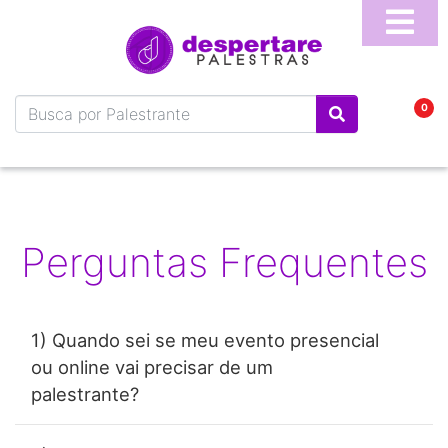
Home
Sobre
0
Blog
Vídeos
Perguntas
Frequentes
Perguntas Frequentes
Fale
Conosco
Temas
1) Quando sei se meu evento presencial
ou online vai precisar de um
Palestrantes
palestrante?
Programa
Online